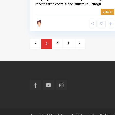
recentissima costruzione, situato in
Dettagli
+ INFO
1
2
3