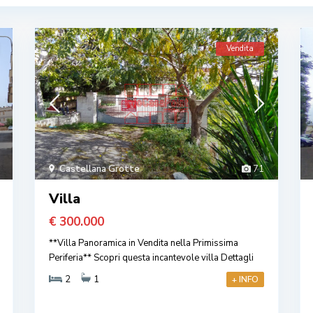
Vendita
Castellana Grotte
71
Villa
€ 300.000
**Villa Panoramica in Vendita nella Primissima
Periferia** Scopri questa incantevole villa
Dettagli
2
1
+ INFO