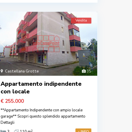
Vendita
Castellana Grotte
35
Appartamento indipendente
con locale
€ 255.000
**Appartamento Indipendente con ampio locale
garage** Scopri questo splendido appartamento
Dettagli
2
3
110 m
+ INFO