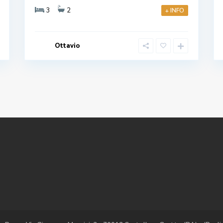
3
2
+ INFO
Ottavio