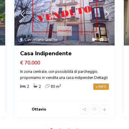
Castellana Grotte
29
Casa Indipendente
€ 70.000
In zona centrale, con possibilità di parcheggio,
proponiamo in vendita una casa indipenden
Dettagli
2
2
2
80 m
+ INFO
Ottavio