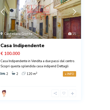
Castellana Grotte
15
Castell
Casa Indipendente
Appar
€ 100.000
€ 150.0
Casa Indipendente in Vendita a due passi dal centro.
Appartamen
Scopri questa splendida casa indipend
Dettagli
questa stra
2
2
2
120 m
3
+ INFO