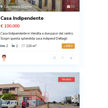
Castellana Grotte
15
Casa Indipendente
€ 100.000
Casa Indipendente in Vendita a due passi dal centro.
Scopri questa splendida casa indipend
Dettagli
2
2
2
120 m
+ INFO
Vendita