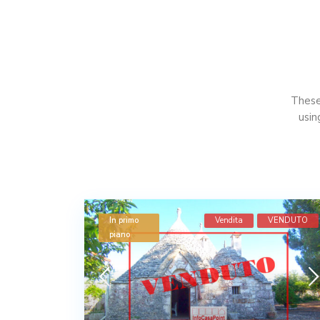
These 
usin
In primo
Vendita
VENDUTO
piano