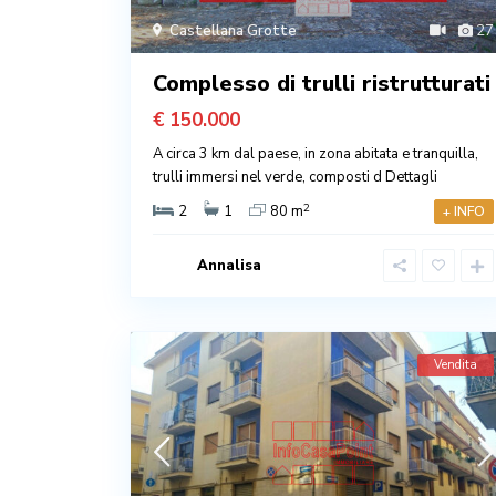
Castellana Grotte
27
Complesso di trulli ristrutturati
€ 150.000
A circa 3 km dal paese, in zona abitata e tranquilla,
trulli immersi nel verde, composti d
Dettagli
2
2
1
80 m
+ INFO
Annalisa
Vendita