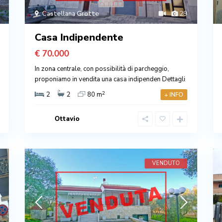
Castellana Grotte
29
Casa Indipendente
€ 70.000
In zona centrale, con possibilità di parcheggio,
proponiamo in vendita una casa indipenden
Dettagli
2
2
2
80 m
+ INFO
Ottavio
VENDUTO