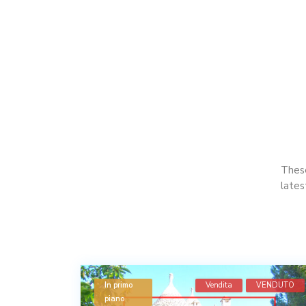
These
lates
Vendita
In primo
Vendita
VENDUTO
piano