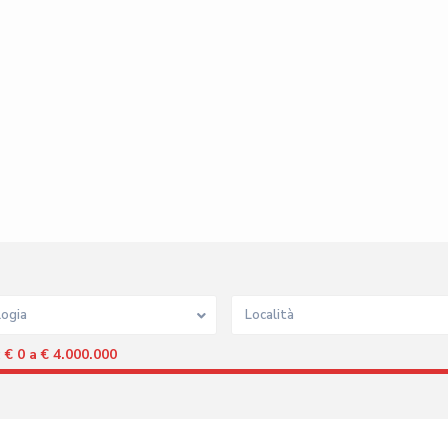
logia
Località
€ 0 a € 4.000.000
: