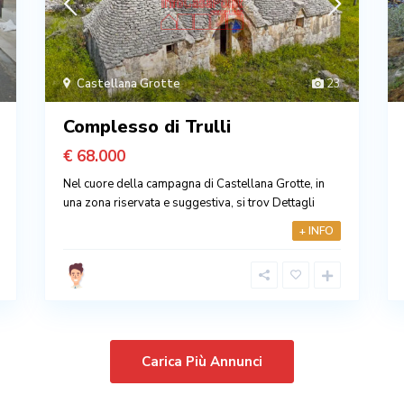
Castellana Grotte
23
Complesso di Trulli
€ 68.000
Nel cuore della campagna di Castellana Grotte, in
una zona riservata e suggestiva, si trov
Dettagli
+ INFO
Carica Più Annunci