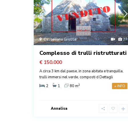
21
Castellana Grotte
27
Complesso di trulli ristrutturati
€ 150.000
 Scopri
A circa 3 km dal paese, in zona abitata e tranquilla,
re
Dettagli
trulli immersi nel verde, composti d
Dettagli
2
2
1
80 m
+ INFO
+ INFO
Annalisa