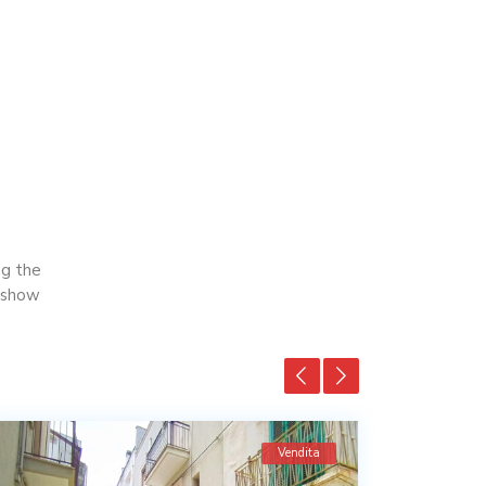
ng the
n show
Vendita