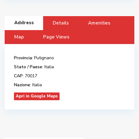
Address
Details
Amenities
Map
Page Views
Provincia:
Putignano
Stato / Paese:
Italia
CAP:
70017
Nazione:
Italia
Apri in Google Maps