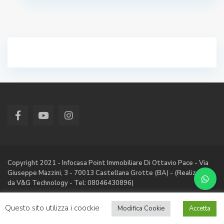
Copyright 2021 - Infocasa Point Immobiliare Di Ottavio Pace - Via
Giuseppe Mazzini, 3 - 70013 Castellana Grotte (BA) - (Realizzato
da V&G Technology - Tel: 08046430896)
CHI SIAMO
SERVIZI
CONTATTI
RICHIEDI QUOTAZIONE
IL
Questo sito utilizza i coockie
Modifica Cookie
Accetta
TERRITORIO