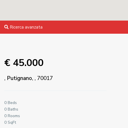
Ricerca avanzata
€ 45.000
,
Putignano
, , 70017
0 Beds
0 Baths
0 Rooms
0 SqFt