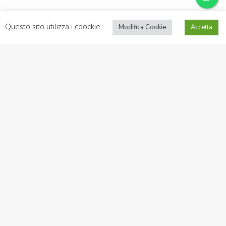
Questo sito utilizza i coockie
Modifica Cookie
Accetta
Ricerca avanzata
Condividere
Preferito
Stampa
Vendita
Villa
Villa
€ 170.000
Castellana Grotte