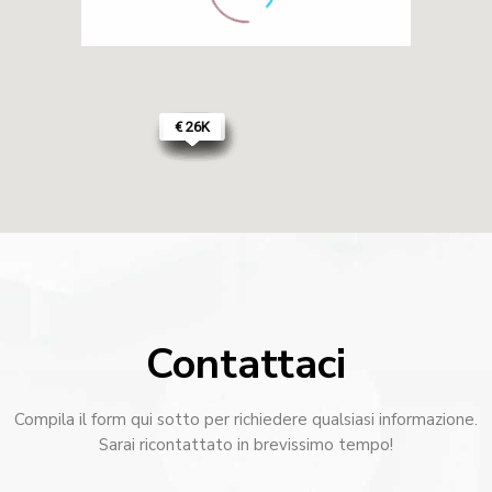
€ 150K
€ 120K
€ 255K
€ 170K
€ 300K
€ 100K
€ 45K
€ 75K
€ 68K
€ 90K
€ 38K
€ 38K
€ 90K
€ 50K
€ 26K
€ 600
Contattaci
Compila il form qui sotto per richiedere qualsiasi informazione.
Sarai ricontattato in brevissimo tempo!