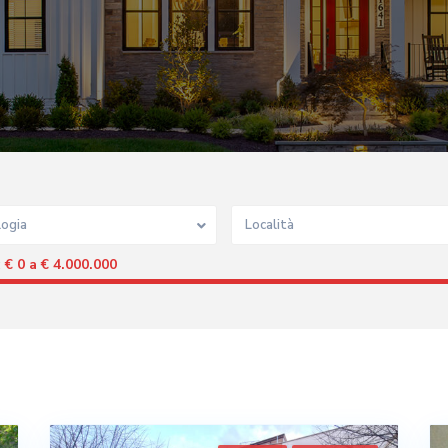
logia
Località
€ 0 a € 4.000.000
: