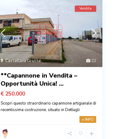
Vendita
Castellana Grotte
22
**Capannone in Vendita –
Opportunità Unica! ...
€ 250.000
Scopri questo straordinario capannone artigianale di
recentissima costruzione, situato in
Dettagli
+ INFO