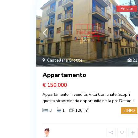
Vendita
Castellana Grotte
21
Appartamento
€ 150.000
Appartamento in vendita, Villa Comunale. Scopri
questa straordinaria opportunità nella pre
Dettagli
2
3
1
120 m
+ INFO