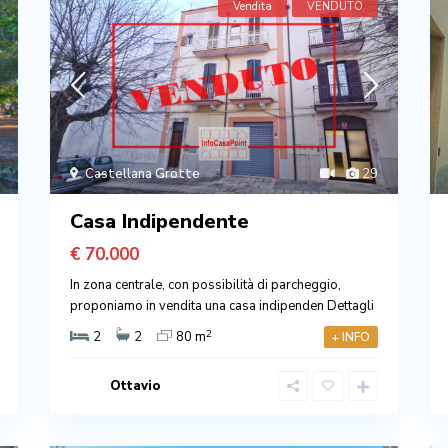
Vendita
VENDUTO
Castellana Grotte
29
Casa Indipendente
€ 70.000
In zona centrale, con possibilità di parcheggio,
proponiamo in vendita una casa indipenden
Dettagli
2
2
2
80 m
+ INFO
Ottavio