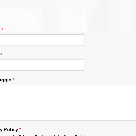
e
*
*
aggio
*
cy Policy
*