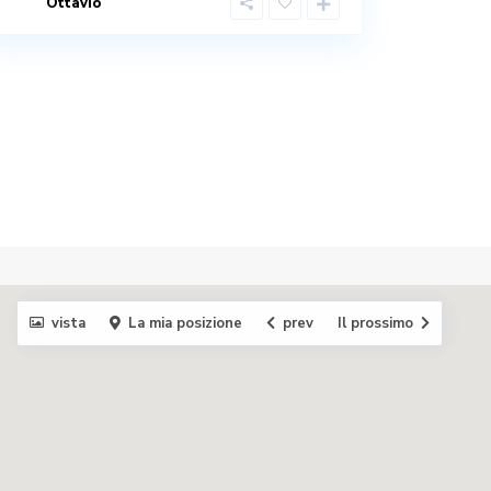
Ottavio
vista
La mia posizione
prev
Il prossimo