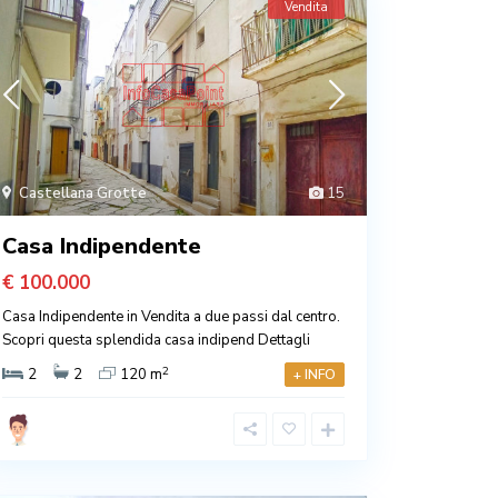
Vendita
Castellana Grotte
15
Casa Indipendente
€ 100.000
Casa Indipendente in Vendita a due passi dal centro.
Scopri questa splendida casa indipend
Dettagli
2
2
2
120 m
+ INFO