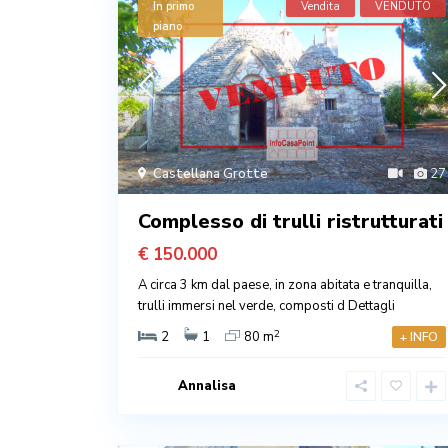
In primo
Vendita
VENDUTO
piano
Castellana Grotte
27
Complesso di trulli ristrutturati
€ 150.000
A circa 3 km dal paese, in zona abitata e tranquilla,
trulli immersi nel verde, composti d
Dettagli
2
2
1
80 m
+ INFO
Annalisa