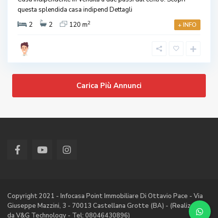
questa splendida casa indipend
Dettagli
2
2
2
120 m
+ INFO
Carica Più Annunci
Copyright 2021 - Infocasa Point Immobiliare Di Ottavio Pace - Via
Giuseppe Mazzini, 3 - 70013 Castellana Grotte (BA) - (Realizzato
da V&G Technology - Tel: 08046430896)