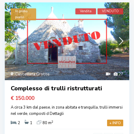
In primo
Vendita
VENDUTO
piano
Castellana Grotte
27
Complesso di trulli ristrutturati
€ 150.000
A circa 3 km dal paese, in zona abitata e tranquilla, trulli immersi
nel verde, composti d
Dettagli
2
2
1
80 m
+ INFO