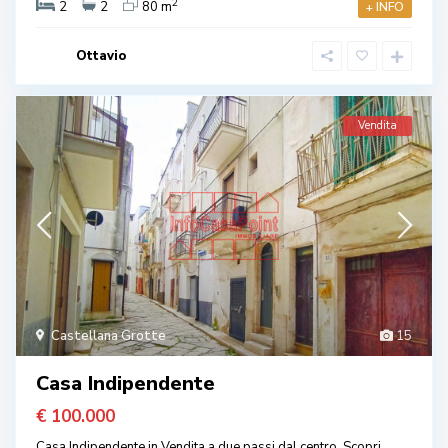
2
2
2
80 m
+ INFO
Ottavio
Vendita
Castellana Grotte
15
Casa Indipendente
€ 100.000
Casa Indipendente in Vendita a due passi dal centro. Scopri