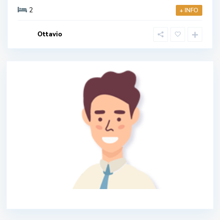
2
+ INFO
Ottavio