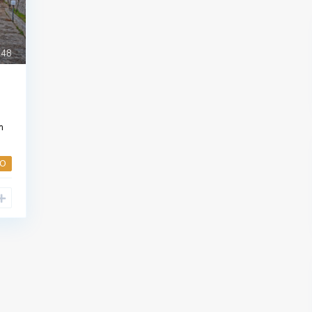
48
m
FO