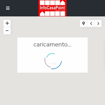
caricamento...
€ 80K