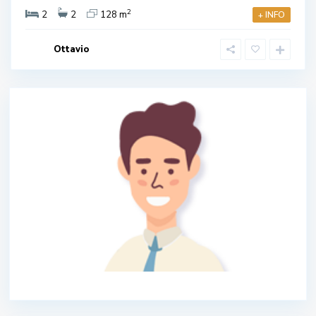
2
2
2
128 m
+ INFO
Ottavio