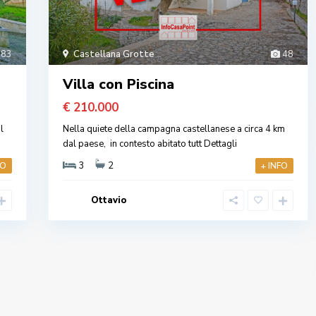
83
Castellana Grotte
48
Villa con Piscina
€ 210.000
l
Nella quiete della campagna castellanese a circa 4 km
dal paese, in contesto abitato tutt
Dettagli
3
2
FO
+ INFO
Ottavio