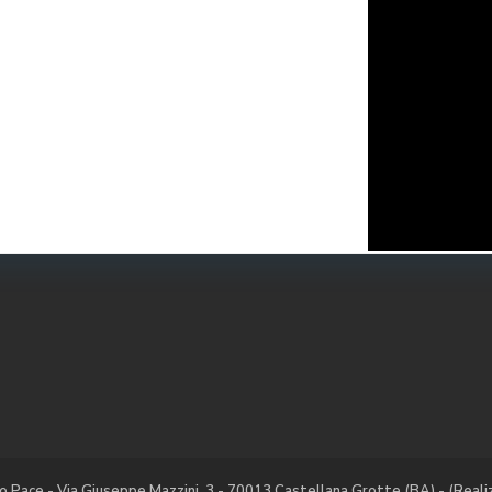
io Pace - Via Giuseppe Mazzini, 3 - 70013 Castellana Grotte (BA) - (Re