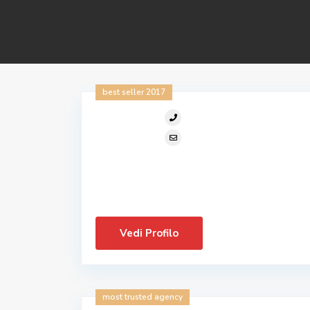
best seller 2017
Vedi Profilo
most trusted agency